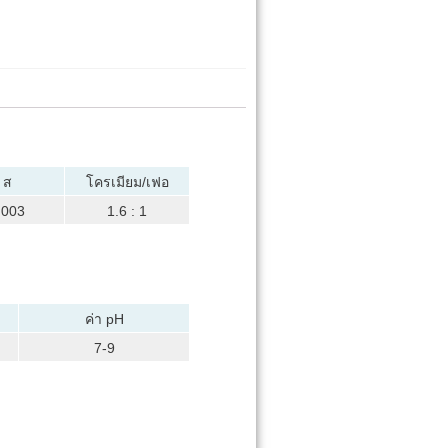
ส
โครเมียม/เฟอ
.003
1.6 : 1
ค่า pH
7-9