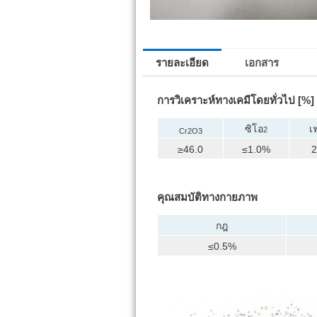
รายละเอียด
เอกสาร
การวิเคราะห์ทางเคมีโดยทั่วไป [%]
ซิโอ
เ
2
Cr2O3
≥46.0
≤1.0%
2
คุณสมบัติทางกายภาพ
กฎ
≤0.5%