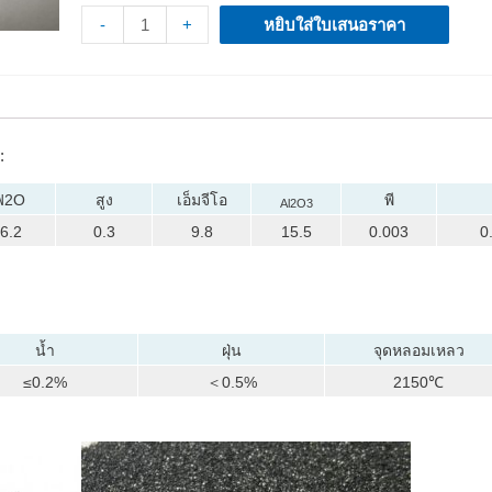
-
+
หยิบใส่ใบเสนอราคา
:
ฟ2O
สูง
เอ็มจีโอ
พี
Al2O3
6.2
0.3
9.8
15.5
0.003
0
น้ำ
ฝุ่น
จุดหลอมเหลว
≤0.2%
＜0.5%
2150℃