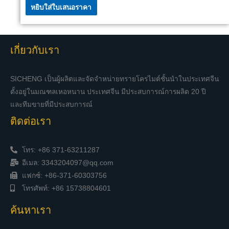
หยิบใส่ใบเสนอราคา
เกี่ยวกับเรา
SICHENG เป็นผู้ผลิตและจัดจำหน่ายทรายโครไมต์ชั้นนำในประเทศจีน
ตั้งอยู่ในมณฑลเหอหนาน ประเทศจีน มีประสบการณ์การผลิต 20 ปี
และทีมขายที่มีประสบการณ์
ติดต่อเรา
โทร: +86 371-63211287
อีเมล: 3343204097@qq.com
แฟกซ์: +86-371-60303756
โทรศัพท์: +86 15738804601
ค้นหาเรา