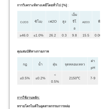
การวิเคราะห์ทางเคมีโดยทั่วไป [%]
:
เอ็ม
จีโ
ซิโอ
เฟ2O
สูง
พี
2
Cr2O3
Al2O3
อ
≥46.0
≤1.0%
26.2
0.3
9.8
15.5
0.003
คุณสมบัติทางกายภาพ
ค่า
กฎ
น้ำ
ฝุ่น
จุดหลอมเหลว
pH
＜
≤0.5%
≤0.2%
2150℃
7-9
0.5%
การใช้งานหลัก:
ทรายโครไมต์ในอุตสาหกรรมการหล่อ